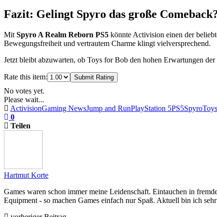
Fazit: Gelingt Spyro das große Comeback
Mit
Spyro A Realm Reborn PS5
könnte Activision einen der beli
Bewegungsfreiheit und vertrautem Charme klingt vielversprechend.
Jetzt bleibt abzuwarten, ob Toys for Bob den hohen Erwartungen der F
Rate this item:
Submit Rating
No votes yet.
Please wait...
Activision
Gaming News
Jump and Run
PlayStation 5
PS5
Spyro
Toys
0
Teilen
Hartmut Korte
Games waren schon immer meine Leidenschaft. Eintauchen in fremde 
Equipment - so machen Games einfach nur Spaß. Aktuell bin ich seh
vorheriger Beitrag