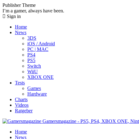
Publisher Theme
I’m a gamer, always have been.
Sign in
Home
News
3DS
iOS / Android
PC | MAC
PS4
PS5
Switch
WiiU
XBOX ONE
Tests
Games
Hardware
Charts
Videos
Ratgeber
Gamersmagazine - PS5, PS4, XBOX ONE, Nint
Home
News