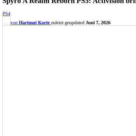
Spyro A Realm Reborn PS5: Activision bri
PS4
von
Hartmut Korte
zuletzt geupdated
Juni 7, 2026