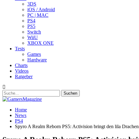
3DS
iOS / Android
PC | MAC
PS4
PS5
Switch
WiiU
XBOX ONE
Tests
Games
Hardware
Charts
Videos
Ratgeber
Home
News
PS4
Spyro A Realm Reborn PS5: Activision bringt den lila Drache