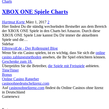
Charts
XBOX ONE Spiele Charts
Hartmut Korte
März 1, 2017
2
Hier findest Du die ständig wechselnden Bestseller aus dem Bereich
der XBOX ONE Spiele in den Charts bei Amazon. Durch diese
XBOX ONE Spiele Liste kannst Du Dir immer die aktuellsten
Spiele und die…
Sidebar
Elfenwolf.de - Der Rollenspiel Blog
Wenn Sie ein Casino spielen, ist es wichtig, dass Sie sich die
online
casino zahlungsmethoden
ansehen, die Ihr Spiel erleichtern können.
Geschenke zum 18.
Überprüfen Sie die Betreiber,
die Spiele mit Freispiele
anbieten.
TimeTimer
Bonus
Online Casino Ratgeber
casinoohnedeutschelizenz.com
Auf
casinosohnelizenz.com
findest du Online Casinos ohne lizenz
in Deutschland
Gamenewz