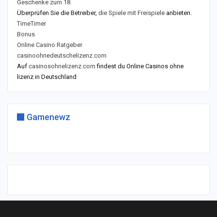
Geschenke zum 18.
Überprüfen Sie die Betreiber,
die Spiele mit Freispiele
anbieten.
TimeTimer
Bonus
Online Casino Ratgeber
casinoohnedeutschelizenz.com
Auf
casinosohnelizenz.com
findest du Online Casinos ohne
lizenz in Deutschland
Gamenewz