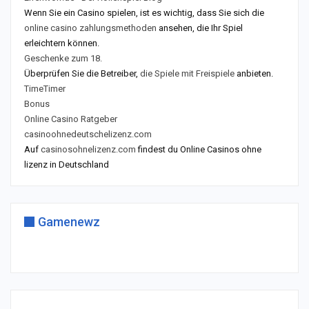
Wenn Sie ein Casino spielen, ist es wichtig, dass Sie sich die
online casino zahlungsmethoden
ansehen, die Ihr Spiel
erleichtern können.
Geschenke zum 18.
Überprüfen Sie die Betreiber,
die Spiele mit Freispiele
anbieten.
TimeTimer
Bonus
Online Casino Ratgeber
casinoohnedeutschelizenz.com
Auf
casinosohnelizenz.com
findest du Online Casinos ohne
lizenz in Deutschland
Gamenewz