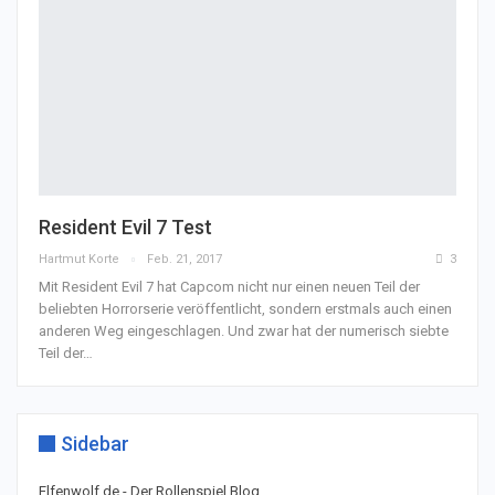
Resident Evil 7 Test
Hartmut Korte
Feb. 21, 2017
3
Mit Resident Evil 7 hat Capcom nicht nur einen neuen Teil der
beliebten Horrorserie veröffentlicht, sondern erstmals auch einen
anderen Weg eingeschlagen. Und zwar hat der numerisch siebte
Teil der…
Sidebar
Elfenwolf.de - Der Rollenspiel Blog